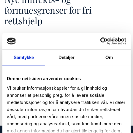
formuesgrenser for fri
rettshjelp
Fra 1. januar 2023 er inntektsgrensen for enslige hevet
til 350 000 kroner, mens grensen for ektefeller og
samboere er økt til 540 000. Formuesgrensen er hevet
Samtykke
Detaljer
Om
til 150 000 kroner
Les mer om de nye inntekts- og formuesgrensene
her.
Denne nettsiden anvender cookies
Vi bruker informasjonskapsler for å gi innhold og
0
Feed
annonser et personlig preg, for å levere sosiale
mediefunksjoner og for å analysere trafikken vår. Vi deler
dessuten informasjon om hvordan du bruker nettstedet
vårt, med partnerne våre innen sosiale medier,
annonsering og analysearbeid, som kan kombinere den
med annen informasjon du har gjort tilgjengelig for dem,