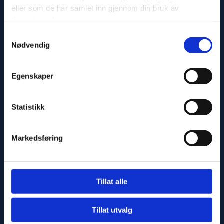
eller som de har samlet inn gjennom din bruk av
tjenestene deres.
Samtykkevalg
Nødvendig
Egenskaper
Kontaktinformasjon
Statistikk
+ 47 918 07 911

post@casus.no

Markedsføring
Besøksadresse
Tillat alle
Hausmanns Hus
Hausmanns gate 21
Tillat utvalg
0182 Oslo