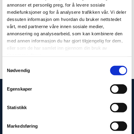
foreldrene samarbeidet godt med barneverntjenesten.
annonser et personlig preg, for å levere sosiale
Dersom du har barn som er under offentlig omsorg, kan
mediefunksjoner og for å analysere trafikken vår. Vi deler
dessuten informasjon om hvordan du bruker nettstedet
du ta kontakt med oss for gratis vurdering av om du kan
vårt, med partnerne våre innen sosiale medier,
få økt samvær med ditt barn.
annonsering og analysearbeid, som kan kombinere den
med annen informasjon du har gjort tilgjengelig for dem,
0
Feed
eller som de har samlet inn gjennom din bruk av
tjenestene deres.
Samtykkevalg
Nødvendig
Egenskaper
Statistikk
Markedsføring