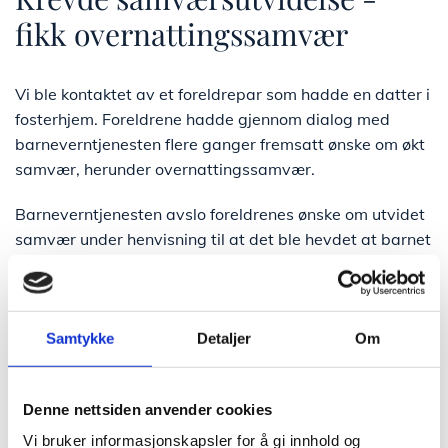
fikk overnattingssamvær
Vi ble kontaktet av et foreldrepar som hadde en datter i
fosterhjem. Foreldrene hadde gjennom dialog med
barneverntjenesten flere ganger fremsatt ønske om økt
samvær, herunder overnattingssamvær.
Barneverntjenesten avslo foreldrenes ønske om utvidet
samvær under henvisning til at det ble hevdet at barnet
ikke var klar for dette. Barneverntjenesten hadde også
sagt at overnattingssamvær var helt uaktuelt.
På vegne av foreldrene fremsatte vi krav om økt
samvær. Siden kravet ble avslått ble saken oversendt
Samtykke
Detaljer
Om
fylkesnemnda. Fylkesnemnda var ikke enig med
barneverntjenesten og tilkjente foreldrene
Denne nettsiden anvender cookies
overnattingssamvær. Det ble blant annet vist til at
samværene hadde vært gode for barnet, og at
Vi bruker informasjonskapsler for å gi innhold og