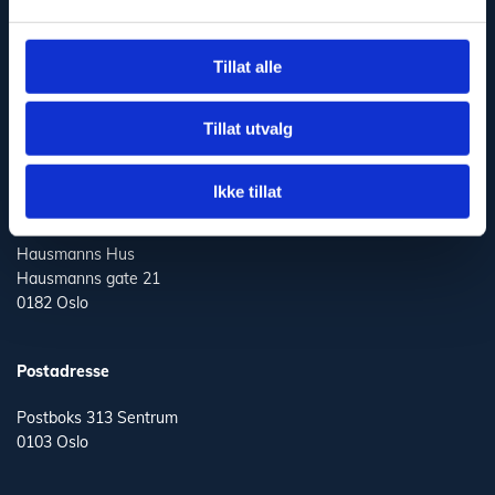
Kontaktinformasjon
Tillat alle
+ 47 918 07 911

post@casus.no

Tillat utvalg
Ikke tillat
Besøksadresse
Hausmanns Hus
Hausmanns gate 21
0182 Oslo
Postadresse
Postboks 313 Sentrum
0103 Oslo